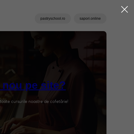
pastryschool.ro
sapori.online
 nou pe site?
Vezi cursurile online
oate cursurile noastre de cofetărie!