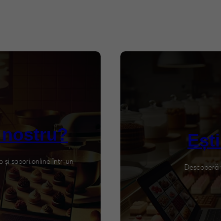
l nostru?
Ești
 și sapori.online într-un
Descoperă t
nal