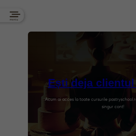
Ești deja clientu
Acum ai acces la toate cursurile pastryschool.ro
Accesează contul perso
singur cont!