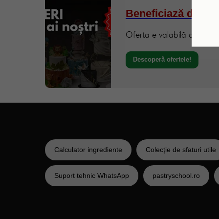
Beneficiază de Pre
Oferta e valabilă doar pe
Descoperă ofertele!
Calculator ingrediente
Colecție de sfaturi utile
Suport tehnic WhatsApp
pastryschool.ro